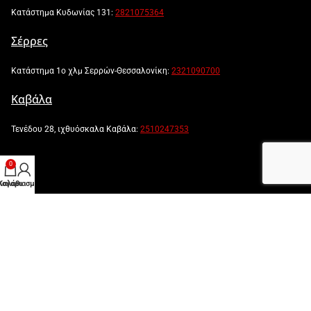
Κατάστημα Κυδωνίας 131:
2821075364
Σέρρες
Κατάστημα 1ο χλμ Σερρών-Θεσσαλονίκη:
2321090700
Καβάλα
Τενέδου 28, ιχθυόσκαλα Καβάλα:
2510247353
0
λογαριασμός μου
Καλάθι
Powered by:
Created by: