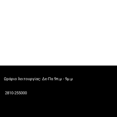
Ωράριο λειτουργίας: Δε-Πα 9π.μ - 9μ.μ
2810-255000