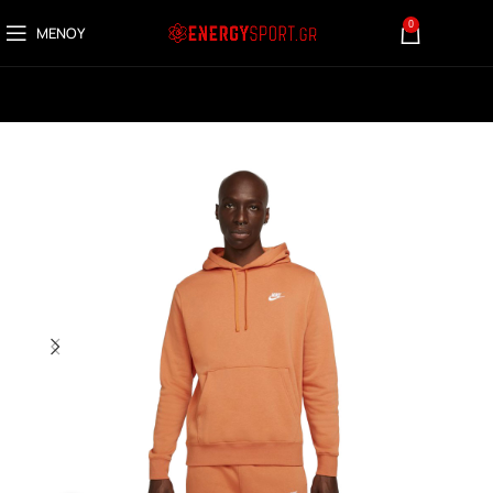
0
ΜΕΝΟΎ
0,00
€