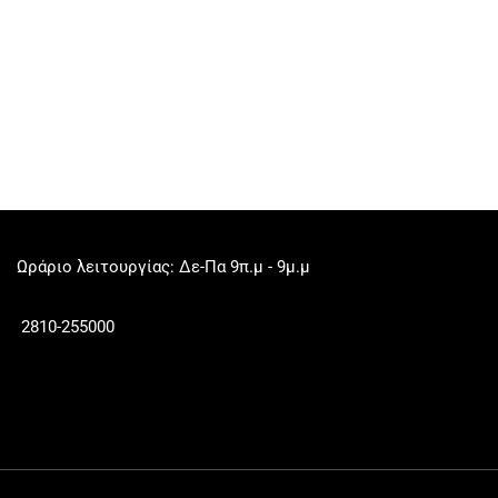
Ωράριο λειτουργίας: Δε-Πα 9π.μ - 9μ.μ
2810-255000