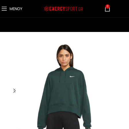
0
ΜΕΝΟΎ
0,00
€