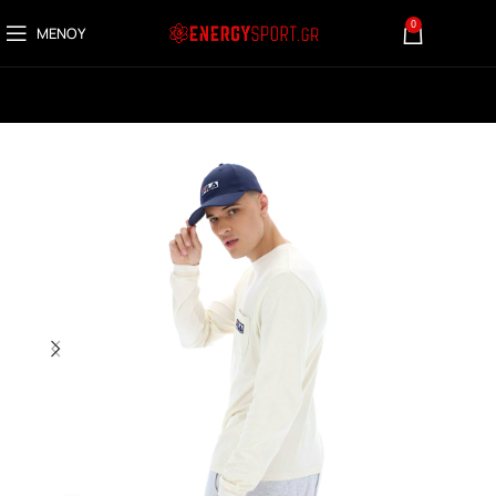
0
ΜΕΝΟΎ
0,00
€