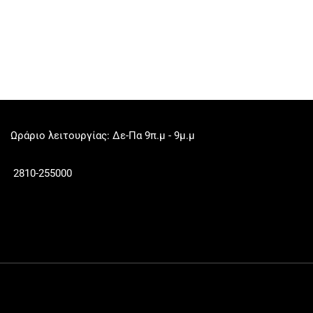
Ωράριο λειτουργίας: Δε-Πα 9π.μ - 9μ.μ
2810-255000