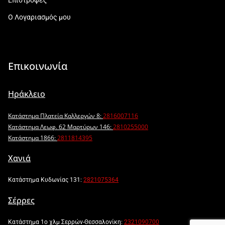
Ο Λογαριασμός μου
Επικοινωνία
Ηράκλειο
Κατάστημα Πλατεία Καλλεργών 8:
2816007116
Κατάστημα Λεωφ. 62 Μαρτύρων 146:
2810255000
Κατάστημα 1866:
2811814395
Χανιά
Κατάστημα Κυδωνίας 131:
2821075364
Σέρρες
Κατάστημα 1ο χλμ Σερρών-Θεσσαλονίκη:
2321090700