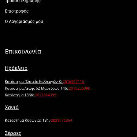
Τρόποι Πληρωμής
Επιστροφές
Ο Λογαριασμός μου
Επικοινωνία
Ηράκλειο
Κατάστημα Πλατεία Καλλεργών 8:
2816007116
Κατάστημα Λεωφ. 62 Μαρτύρων 146:
2810255000
Κατάστημα 1866:
2811814395
Χανιά
Κατάστημα Κυδωνίας 131:
2821075364
Σέρρες