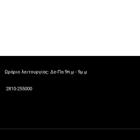
Ωράριο λειτουργίας: Δε-Πα 9π.μ - 9μ.μ
2810-255000