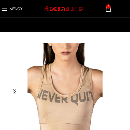
0
ΜΕΝΟΎ
0,00
€