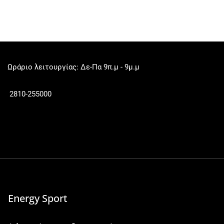
Ωράριο λειτουργίας: Δε-Πα 9π.μ - 9μ.μ
2810-255000
Energy Sport