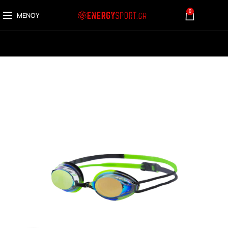
0
ΜΕΝΟΎ
0,00
€