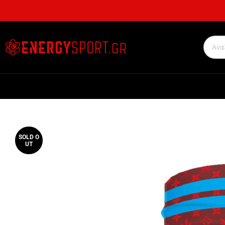
SOLD O
UT