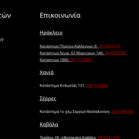
τών
Επικοινωνία
Ηράκλειο
ων
Κατάστημα Πλατεία Καλλεργών 8:
2816007116
Κατάστημα Λεωφ. 62 Μαρτύρων 146:
2810255000
Κατάστημα 1866:
2811814395
Χανιά
Κατάστημα Κυδωνίας 131:
2821075364
Σέρρες
Κατάστημα 1ο χλμ Σερρών-Θεσσαλονίκη:
2321090700
Καβάλα
Τενέδου 28, ιχθυόσκαλα Καβάλα:
2510247353