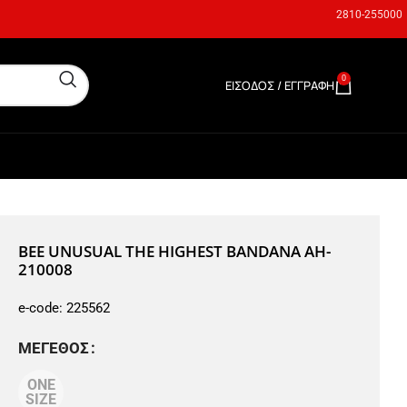
2810-255000
0
ΕΊΣΟΔΟΣ / ΕΓΓΡΑΦΉ
0,00
€
BEE UNUSUAL THE HIGHEST BANDANA AH-
210008
e-code:
225562
ΜΈΓΕΘΟΣ
ONE
SIZE