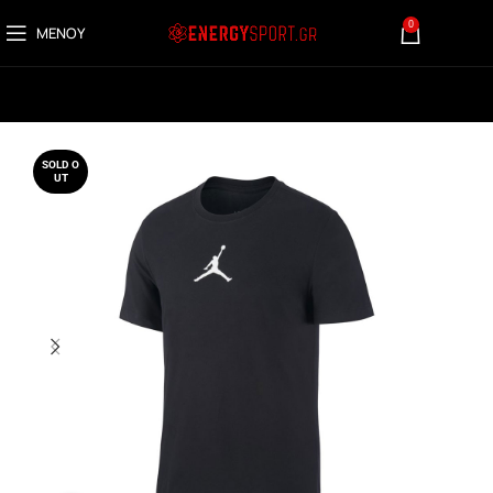
0
ΜΕΝΟΎ
0,00
€
SOLD O
UT