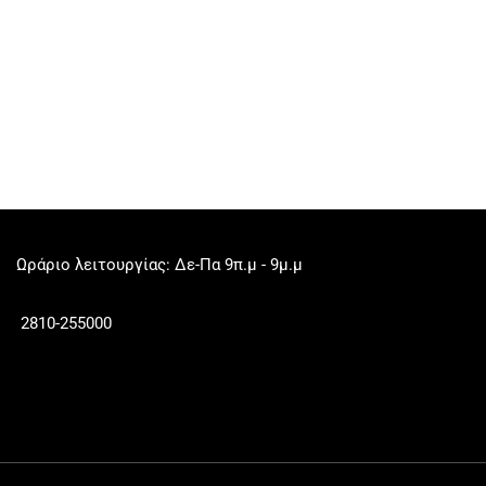
Ωράριο λειτουργίας: Δε-Πα 9π.μ - 9μ.μ
2810-255000