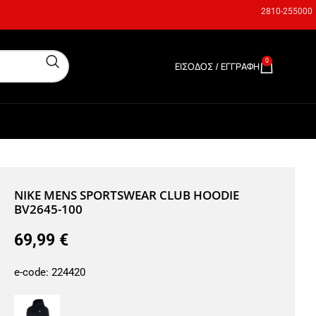
2810-255000
0
ΕΊΣΟΔΟΣ / ΕΓΓΡΑΦΉ
0,00
€
NIKE MENS SPORTSWEAR CLUB HOODIE
BV2645-100
69,99
€
e-code:
224420