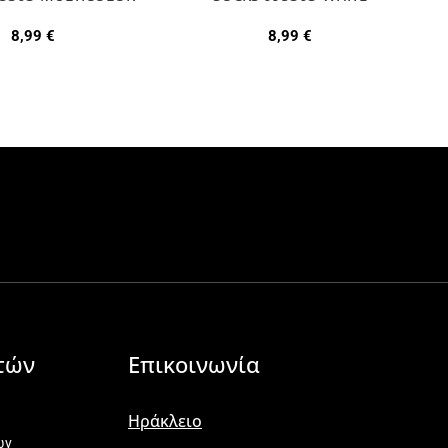
8,99
€
8,99
€
τών
Επικοινωνία
Ηράκλειο
ων