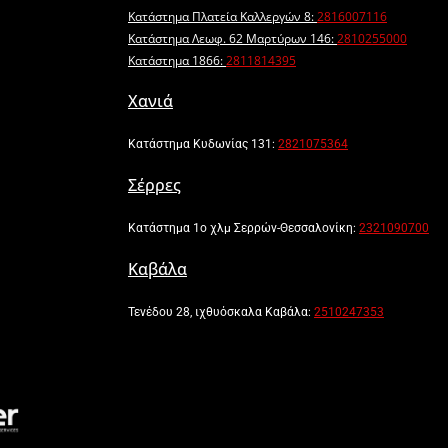
Κατάστημα Πλατεία Καλλεργών 8:
2816007116
Κατάστημα Λεωφ. 62 Μαρτύρων 146:
2810255000
Κατάστημα 1866:
2811814395
Χανιά
Κατάστημα Κυδωνίας 131:
2821075364
Σέρρες
Κατάστημα 1ο χλμ Σερρών-Θεσσαλονίκη:
2321090700
Καβάλα
Τενέδου 28, ιχθυόσκαλα Καβάλα:
2510247353