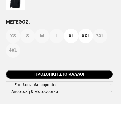
ΜΈΓΕΘΟΣ
XS
S
M
L
XL
XXL
3XL
4XL
ΠΡΟΣΘΉΚΗ ΣΤΟ ΚΑΛΆΘΙ
Επιπλέον πληροφορίες
Αποστολή & Μεταφορικά