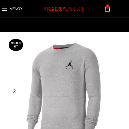
0
ΜΕΝΟΎ
0,00
€
SOLD O
UT