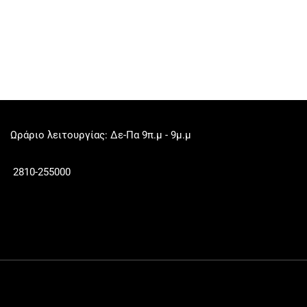
Ωράριο λειτουργίας: Δε-Πα 9π.μ - 9μ.μ
2810-255000