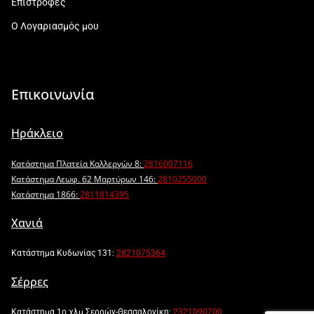
Επιστροφές
Ο Λογαριασμός μου
Επικοινωνία
Ηράκλειο
Κατάστημα Πλατεία Καλλεργών 8:
2816007116
Κατάστημα Λεωφ. 62 Μαρτύρων 146:
2810255000
Κατάστημα 1866:
2811814395
Χανιά
Κατάστημα Κυδωνίας 131:
2821075364
Σέρρες
Κατάστημα 1ο χλμ Σερρών-Θεσσαλονίκη:
2321090700