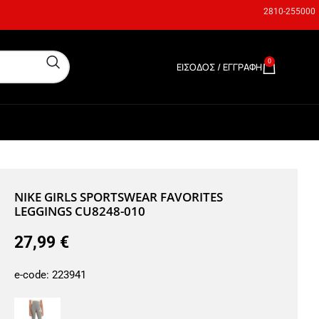
2810-255000
0
ΕΊΣΟΔΟΣ / ΕΓΓΡΑΦΉ
0,00
€
NIKE GIRLS SPORTSWEAR FAVORITES
LEGGINGS CU8248-010
27,99
€
e-code:
223941