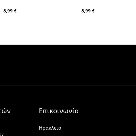
8,99
€
8,99
€
τών
Επικοινωνία
Ηράκλειο
ων