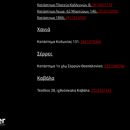
Κατάστημα Πλατεία Καλλεργών 8:
2816007116
Κατάστημα Λεωφ. 62 Μαρτύρων 146:
2810255000
Κατάστημα 1866:
2811814395
Χανιά
Κατάστημα Κυδωνίας 131:
2821075364
Σέρρες
Κατάστημα 1ο χλμ Σερρών-Θεσσαλονίκη:
2321090700
Καβάλα
Τενέδου 28, ιχθυόσκαλα Καβάλα:
2510247353