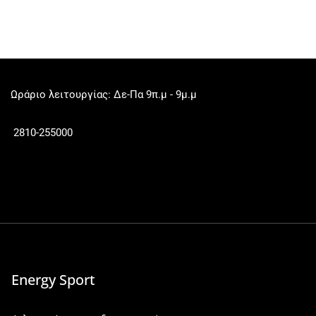
Ωράριο λειτουργίας: Δε-Πα 9π.μ - 9μ.μ
2810-255000
Energy Sport