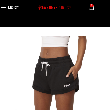
0
ΜΕΝΟΎ
0,00
€