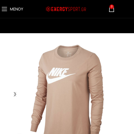
0
ΜΕΝΟΎ
0,00
€