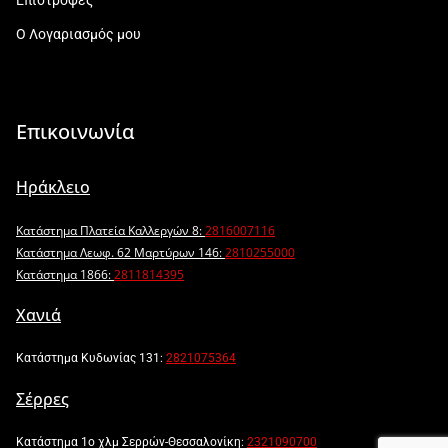
Ο Λογαριασμός μου
Επικοινωνία
Ηράκλειο
Κατάστημα Πλατεία Καλλεργών 8:
2816007116
Κατάστημα Λεωφ. 62 Μαρτύρων 146:
2810255000
Κατάστημα 1866:
2811814395
Χανιά
Κατάστημα Κυδωνίας 131:
2821075364
Σέρρες
Κατάστημα 1ο χλμ Σερρών-Θεσσαλονίκη:
2321090700