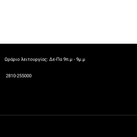
Ωράριο λειτουργίας: Δε-Πα 9π.μ - 9μ.μ
2810-255000