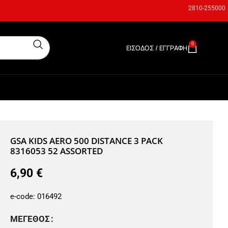
2810-255000
0
ΕΊΣΟΔΟΣ / ΕΓΓΡΑΦΉ
0,00
€
GSA KIDS AERO 500 DISTANCE 3 PACK
8316053 52 ASSORTED
6,90
€
e-code:
016492
ΜΈΓΕΘΟΣ