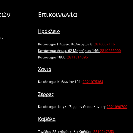
τών
Επικοινωνία
Ηράκλειο
ων
Κατάστημα Πλατεία Καλλεργών 8:
2816007116
Κατάστημα Λεωφ. 62 Μαρτύρων 146:
2810255000
Κατάστημα 1866:
2811814395
Χανιά
Κατάστημα Κυδωνίας 131:
2821075364
Σέρρες
Κατάστημα 1ο χλμ Σερρών-Θεσσαλονίκη:
2321090700
Καβάλα
Τενέδου 28, ιχθυόσκαλα Καβάλα:
2510247353