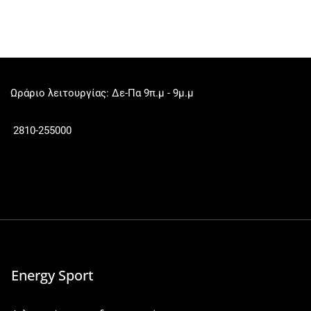
Ωράριο λειτουργίας: Δε-Πα 9π.μ - 9μ.μ
2810-255000
Energy Sport