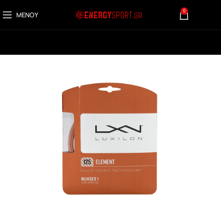
0
ΜΕΝΟΎ
0,00
€