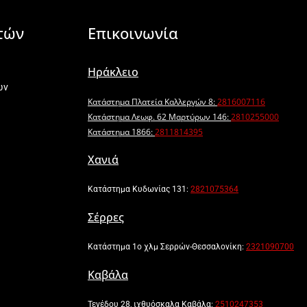
τών
Επικοινωνία
Ηράκλειο
ων
Κατάστημα Πλατεία Καλλεργών 8:
2816007116
Κατάστημα Λεωφ. 62 Μαρτύρων 146:
2810255000
Κατάστημα 1866:
2811814395
Χανιά
Κατάστημα Κυδωνίας 131:
2821075364
Σέρρες
Κατάστημα 1ο χλμ Σερρών-Θεσσαλονίκη:
2321090700
Καβάλα
Τενέδου 28, ιχθυόσκαλα Καβάλα:
2510247353