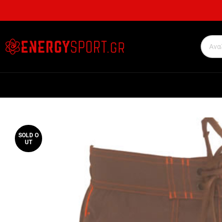
SOLD O
UT