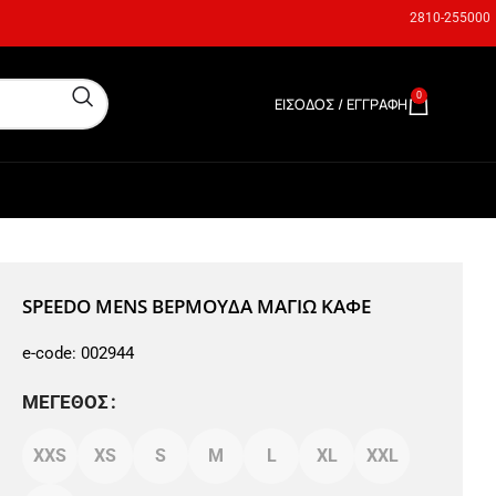
2810-255000
0
ΕΊΣΟΔΟΣ / ΕΓΓΡΑΦΉ
0,00
€
SPEEDO MENS ΒΕΡΜΟΥΔΑ ΜΑΓΙΩ ΚΑΦΕ
e-code:
002944
ΜΈΓΕΘΟΣ
XXS
XS
S
M
L
XL
XXL