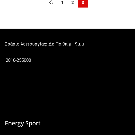
←
1
2
3
Ωράριο λειτουργίας: Δε-Πα 9π.μ - 9μ.μ
2810-255000
Energy Sport