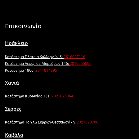
Επικοινωνία
Ηράκλειο
Κατάστημα Πλατεία Καλλεργών 8:
2816007116
Κατάστημα Λεωφ. 62 Μαρτύρων 146:
2810255000
Κατάστημα 1866:
2811814395
Χανιά
Κατάστημα Κυδωνίας 131:
2821075364
Σέρρες
Κατάστημα 1ο χλμ Σερρών-Θεσσαλονίκη:
2321090700
Καβάλα