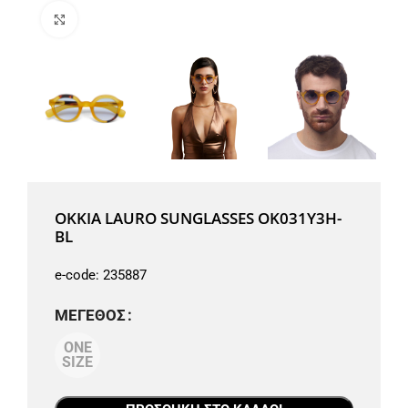
Μεγέθυνση
OKKIA LAURO SUNGLASSES OK031Y3H-
BL
e-code:
235887
ΜΈΓΕΘΟΣ
ONE
SIZE