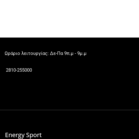
Ωράριο λειτουργίας: Δε-Πα 9π.μ - 9μ.μ
2810-255000
Energy Sport