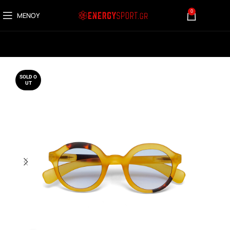
0
ΜΕΝΟΎ
0,00
€
SOLD O
UT