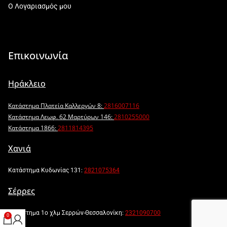
Ο Λογαριασμός μου
Επικοινωνία
Ηράκλειο
Κατάστημα Πλατεία Καλλεργών 8:
2816007116
Κατάστημα Λεωφ. 62 Μαρτύρων 146:
2810255000
Κατάστημα 1866:
2811814395
Χανιά
Κατάστημα Κυδωνίας 131:
2821075364
Σέρρες
Κατάστημα 1ο χλμ Σερρών-Θεσσαλονίκη:
2321090700
0