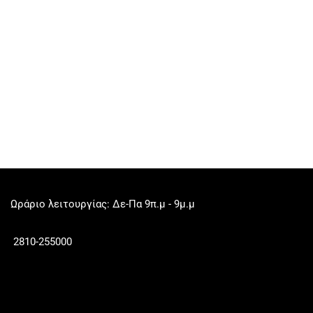
Ωράριο λειτουργίας: Δε-Πα 9π.μ - 9μ.μ
2810-255000