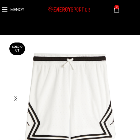
0
ΜΕΝΟΎ
0,00
€
SOLD O
UT