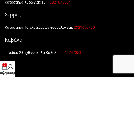
Κατάστημα Κυδωνίας 131:
2821075364
Σέρρες
Κατάστημα 1ο χλμ Σερρών-Θεσσαλονίκη:
2321090700
Καβάλα
Τενέδου 28, ιχθυόσκαλα Καβάλα:
2510247353
0
λογαριασμός μου
Καλάθι
Powered by:
Created by: