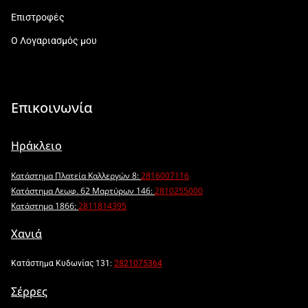
Επιστροφές
Ο Λογαριασμός μου
Επικοινωνία
Ηράκλειο
Κατάστημα Πλατεία Καλλεργών 8:
2816007116
Κατάστημα Λεωφ. 62 Μαρτύρων 146:
2810255000
Κατάστημα 1866:
2811814395
Χανιά
Κατάστημα Κυδωνίας 131:
2821075364
Σέρρες