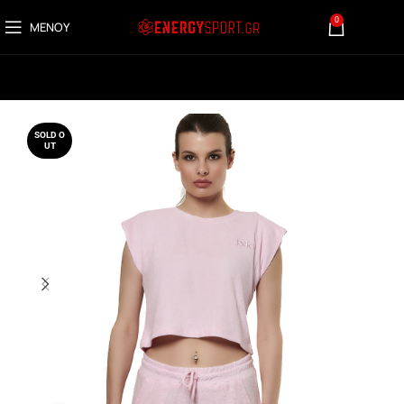
0
ΜΕΝΟΎ
0,00
€
SOLD O
UT