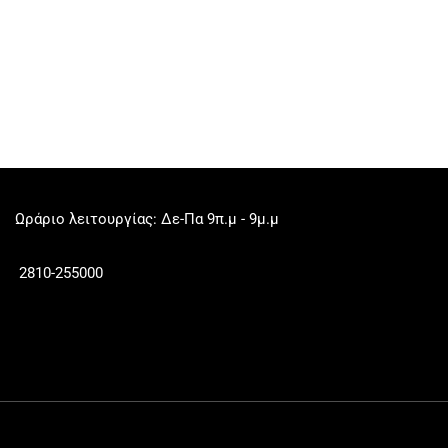
Ωράριο λειτουργίας: Δε-Πα 9π.μ - 9μ.μ
2810-255000