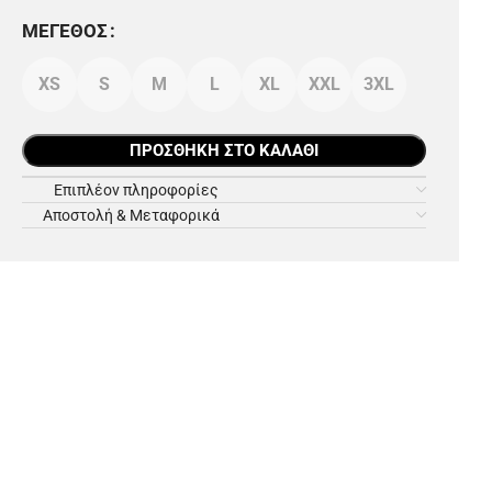
ΜΈΓΕΘΟΣ
XS
S
M
L
XL
XXL
3XL
ΠΡΟΣΘΉΚΗ ΣΤΟ ΚΑΛΆΘΙ
Επιπλέον πληροφορίες
Αποστολή & Μεταφορικά