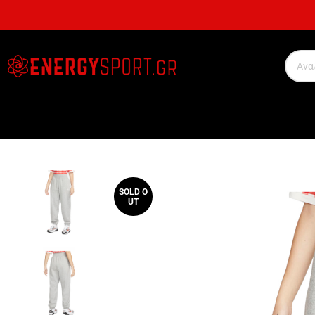
SOLD O
UT