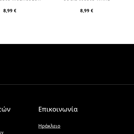
8,99
€
8,99
€
τών
Επικοινωνία
Ηράκλειο
ων