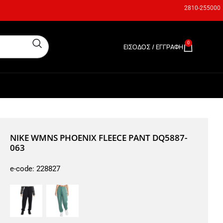
2810-255000
0
ΕΊΣΟΔΟΣ / ΕΓΓΡΑΦΉ
0,00
€
NIKE WMNS PHOENIX FLEECE PANT DQ5887-
063
e-code:
228827