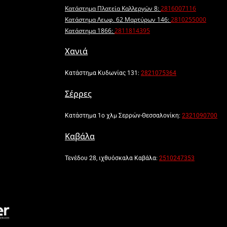
Κατάστημα Πλατεία Καλλεργών 8:
2816007116
Κατάστημα Λεωφ. 62 Μαρτύρων 146:
2810255000
Κατάστημα 1866:
2811814395
Χανιά
Κατάστημα Κυδωνίας 131:
2821075364
Σέρρες
Κατάστημα 1ο χλμ Σερρών-Θεσσαλονίκη:
2321090700
Καβάλα
Τενέδου 28, ιχθυόσκαλα Καβάλα:
2510247353