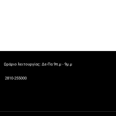
Ωράριο λειτουργίας: Δε-Πα 9π.μ - 9μ.μ
2810-255000